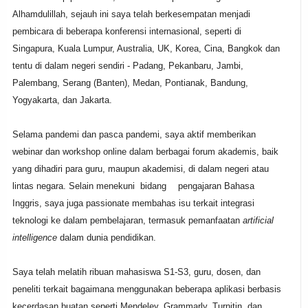
Alhamdulillah, sejauh ini saya telah berkesempatan menjadi
pembicara di beberapa konferensi internasional, seperti di
Singapura, Kuala Lumpur, Australia, UK, Korea, Cina, Bangkok dan
tentu di dalam negeri sendiri - Padang, Pekanbaru, Jambi,
Palembang, Serang (Banten), Medan, Pontianak, Bandung,
Yogyakarta, dan Jakarta.
Selama pandemi dan pasca pandemi, saya aktif memberikan
webinar dan workshop online dalam berbagai forum akademis, baik
yang dihadiri para guru, maupun akademisi, di dalam negeri atau
lintas negara. Selain menekuni bidang
penga
jaran Bahasa
Ingg
ri
s
,
saya juga passionate membahas isu terkait integrasi
teknologi
k
e dalam pembelajaran, termasuk pemanfaatan
artificial
intelligence
dalam dunia pendidikan.
Saya telah melatih ribuan mahasiswa S1-S3, guru, dosen, dan
peneliti terkait bagaimana menggunakan beberapa aplikasi berbasis
kecerdasan buatan seperti Mendeley, Grammarly, Turnitin, dan