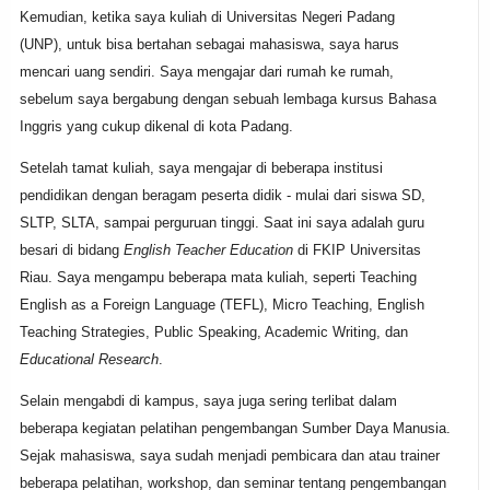
Kemudian, ketika saya kuliah di Universitas Negeri Padang
(UNP), untuk bisa bertahan sebagai mahasiswa, saya harus
mencari uang sendiri. Saya mengajar dari rumah ke rumah,
sebelum saya bergabung dengan sebuah lembaga kursus Bahasa
Inggris yang cukup dikenal di kota Padang.
Setelah tamat kuliah, saya mengajar di beberapa institusi
p
en
didikan dengan beragam p
eserta d
idik - mulai dari siswa
SD,
SL
TP, SLTA, sampai perguruan tinggi. Saat ini saya adalah guru
besari di bidang
English Teacher Education
di FKIP Universitas
Riau. Saya mengampu beberapa mata
ku
l
iah,
seperti Teaching
English as a Foreign Language (TEFL), Micro Teaching, English
Teaching Strategies, Public Speaking, Academic Writing, dan
Educational Research
.
Selain mengabdi di kampus, saya juga sering terlibat dalam
beberapa kegiatan pelatihan pengembangan Sumber Daya Manusia.
Sejak mahasiswa, saya sudah menjadi pembicara dan atau trainer
beberapa pelatihan, workshop, dan seminar tentang pengembangan