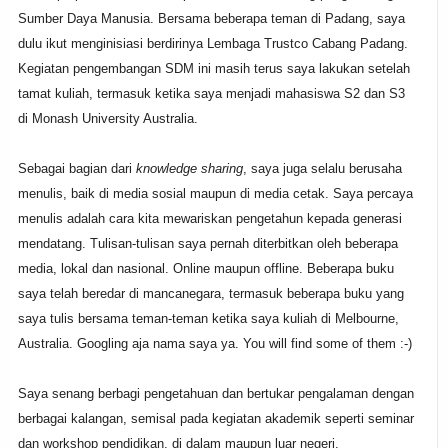
Sumber Daya Manusia. Bersama beberapa teman di Padang, saya
dulu ikut menginisiasi berdirinya Lembaga Trustco Cabang Padang.
Kegiatan pengembangan SDM ini masih terus saya lakukan setelah
tamat kuliah, termasuk ketika saya menjadi mahasiswa S2 dan S3
di Monash University Australia.
Sebagai bagian dari
knowledge sharing
, saya juga selalu berusaha
menulis, baik di media sosial maupun di media cetak. Saya percaya
menulis adalah cara kita me
warisk
an pengetahun kepada generasi
mendatang. Tulisan-tulisan saya pernah diterbitkan oleh beberapa
media, lokal dan nasional. Online maupun offline. Beberapa buku
saya telah b
ere
d
ar d
i
man
c
an
egara, termasuk beberapa buku yang
saya tulis bersama teman-teman ketika saya kuliah di Melbourne,
Australia. Googling aja nama saya ya. You will find some of them :-)
Saya senang berbagi pengetahuan dan bertukar pengalaman dengan
berbagai kalangan, semisal pada kegiatan akademik seperti seminar
dan workshop pendidikan, di dalam maupun luar negeri.