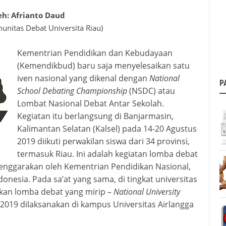
eh
: Afrianto Daud
nitas Debat Universita Riau)
Kementrian Pendidikan dan Kebudayaan
(Kemendikbud) baru saja menyelesaikan satu
iven nasional yang dikenal dengan
National
P
School Debating Championship
(NSDC) atau
Lombat Nasional Debat Antar Sekolah.
Kegiatan itu berlangsung di
Banjarmasin,
Kalimantan Selatan (Kalsel) pada 14-20 Agustus
2019 diikuti perwakilan siswa dari 34 provinsi,
termasuk Riau.
Ini adalah kegiatan lomba debat
lenggarakan oleh Kementrian Pendidikan Nasional,
donesia.
Pada
sa’at
yang sama,
di
tingkat
universitas
kan lomba
debat
yang
mirip
–
National University
019 dilaksanakan di kampus Universitas Airlangga