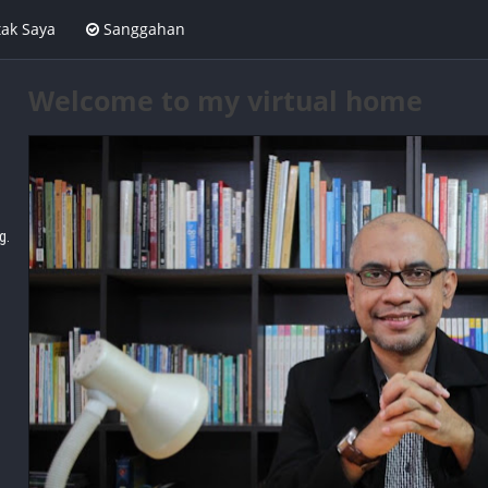
ak Saya
Sanggahan
Welcome to my virtual home
g.