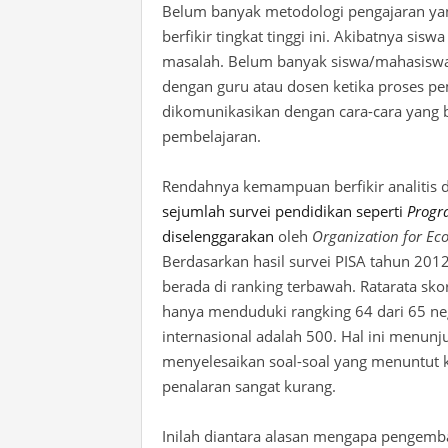
Belum banyak metodologi pengajaran y
berfikir tingkat tinggi ini. Akibatnya sis
masalah. Belum banyak siswa/mahasiswa 
dengan guru atau dosen ketika proses p
dikomunikasikan dengan cara-cara yang b
pembelajaran.
Rendahnya
kemampuan berfikir
analitis
sejumlah survei
pendidikan
seperti
Prog
diselenggarakan
oleh
Organization for E
Berdasarkan hasil survei PISA tahun 2012
berada di ranking terbawah. Ratarata sko
hanya menduduki rangking 64 dari 65 neg
internasional adalah 500. Hal ini menu
menyelesaikan soal-soal yang menuntut ke
penalaran sangat kurang
.
Inilah diantara alasan mengapa pengemba