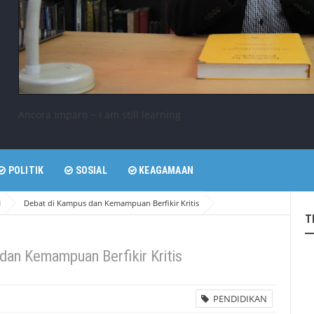
Ancora Imparo ~ I am still learning
POLITIK
SOSIAL
KEAGAMAAN
N
Debat di Kampus dan Kemampuan Berfikir Kritis
T
dan Kemampuan Berfikir Kritis
PENDIDIKAN