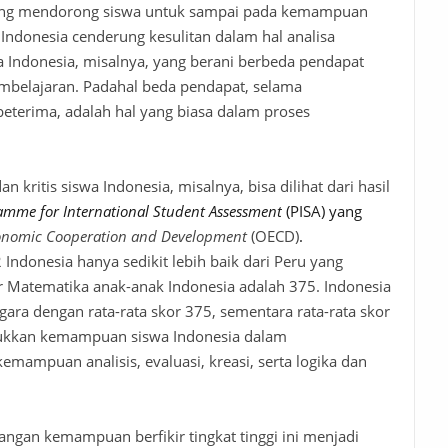
ang mendorong siswa untuk sampai pada kemampuan
wa Indonesia cenderung kesulitan dalam hal analisa
Indonesia, misalnya, yang berani berbeda pendapat
embelajaran. Padahal beda pendapat, selama
eterima, adalah hal yang biasa dalam proses
dan
kritis
siswa
Indonesia, misalnya, bisa dilihat dari hasil
ramme
for International Student Assessment
(PISA)
yang
conomic Cooperation and Development
(OECD)
.
 Indonesia hanya sedikit lebih baik dari Peru yang
r
M
atematika anak-anak Indonesia
adalah
375. Indonesia
ara dengan rata-rata skor 375, sementara rata-rata skor
njukkan kemampuan siswa Indonesia dalam
mampuan analisis, evaluasi, kreasi, serta logika dan
ngan kemampuan berfikir tingkat tinggi ini menjadi