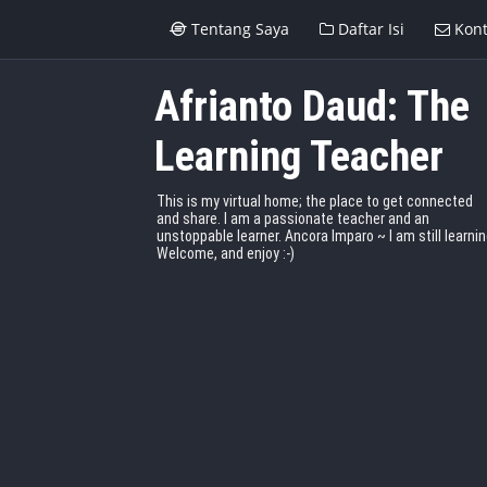
Tentang Saya
Daftar Isi
Kont
Afrianto Daud: The
Learning Teacher
This is my virtual home; the place to get connected
and share. I am a passionate teacher and an
unstoppable learner. Ancora Imparo ~ I am still learnin
Welcome, and enjoy :-)