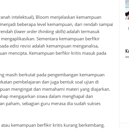
au ranah intelektual), Bloom menjelaskan kemampuan
 menjadi beberapa level kemampuan, dari rendah sampai
rendah
(
lower order thinking skills
)
adalah
termasuk
mengaplikasikan
. Sementara kemampuan berfikir
ada edisi revisi adalah kemampuan menganalisa,
K
n mencipta. Kemampuan berfikir kritis masuk pada
erung masih berkutat pada pengembangan kemampuan
ekatan pembelajaran dan juga bentuk soal ujian di
mpuan mengingat dan memahami materi yang diajarkan.
 tahap mengajarkan siswa dalam menghapal dan
dan paham, sebagian guru merasa dia sudah sukses
tau kemampuan berfikir kritis kurang berkembang.