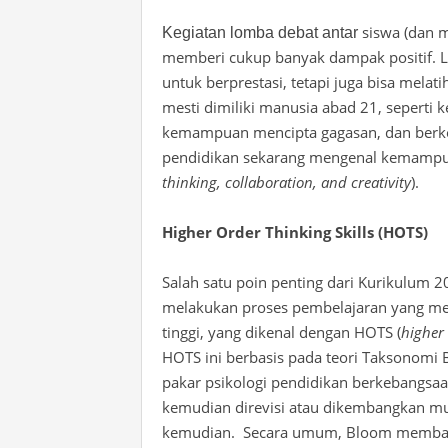
siswa (dan m
Kegiatan lomba debat antar
memberi cukup banyak dampak positif. 
untuk berprestasi, tetapi juga bisa me
mesti dimiliki manusia abad 21, seperti
kemampuan mencipta gagasan, dan berko
pendidikan
sekarang
mengenal
kemamp
thinking, collaboration, and creativity
).
Higher Order Thinking Skills (HOTS)
Salah satu poin penting
dari
Kurikulum 2
melakukan proses pembelajaran yang me
tinggi, yang dikenal dengan HOTS (
higher 
HOTS ini berbasis pada teori Taksonomi 
pakar psikologi pendidikan berkebangsaa
kemudian direvisi
atau
dikembangkan
mu
kemudian. Secara umum, Bloom membagi tu