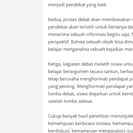
menjadi
pendebat
yang baik.
Kedua, proses debat akan membiasakan sisw
pendebat akan terlatih untuk bertanya d
menerima sebuah informasi begitu saja.
perspektif. Bahwa sebuah objek bisa dim
belajar menganalisa sebuah kejadian m
Ketiga, kegiatan debat melatih siswa unt
belajar berargumen secara santun, berbas
tetap berusaha menghormati pendapat y
yang penting.
Menghormati
pendapat ya
lomba debat, siswa diajarkan untuk kemb
setelah lomba selesai.
Cukup banyak hasil penelitian menunjuk
kemampuan berbicara sisiswa, kemamp
berdiskusi, kemampuan menganalisis isu, 