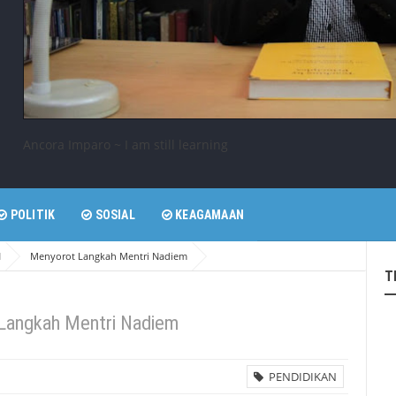
Ancora Imparo ~ I am still learning
POLITIK
SOSIAL
KEAGAMAAN
N
Menyorot Langkah Mentri Nadiem
T
Langkah Mentri Nadiem
PENDIDIKAN