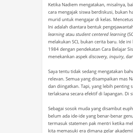
Ketika Nadiem mengatakan, misalnya, ba
cara mengajak siswa berdiskusi, bukan
murid untuk mengajar di kelas. Mencetusk
Ini adalah
diantara
bentuk
pengejawantah
learning
atau
student centered learning
(S
melakukan SCL bukan cerita baru. Ide in
1984 dengan pendekatan Cara Belajar Si
menekankan aspek
discovery, inquiry
, da
Saya tentu tidak sedang mengatakan bah
relevan. Semua yang disampaikan mas Nad
dan diingatkan. Tapi, yang lebih pentin
terlaksana secara efektif di lapangan. D
Sebagai sosok muda yang disambut euphor
belum ada ide-ide yang benar-benar genu
termasuk statemen pak mentri ketika mela
kita memasuki era dimana gelar akademi