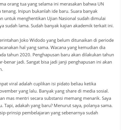
tama orang tua yang selama ini merasakan bahwa UN
 tenang. Inipun bukanlah ide baru. Suara banyak
kan untuk menghentikan Ujian Nasional sudah dimulai
ya
sudah
lama. Sudah banyak kajian akademik terkait ini.
erintahan Joko Widodo yang belum ditunaikan di periode
canakan
hal
yang sama.
Wacana
yang kemudian
dia
ada tahun 2020. Penghapusan baru akan dilakukan tahun
-benar jadi. Sangat bisa jadi janji penghapusan ini akan
n.
at viral adalah cuplikan isi pidato beliau ketika
November yang lalu.
Banyak
yang share
di
media
sosial
.
kan mas mentri secara substansi memang menarik. Saya
tu.
Tapi
,
adakah
yang
baru
? Menurut saya, polanya sama.
ip-prinsip pembelajaran yang sebenarnya sudah