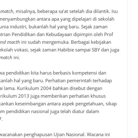
d match
, misalnya, beberapa sa’at setelah dia dilantik. Isu
menyambungkan antara apa yang dipelajari di sekolah
nia industri, bukanlah hal yang baru. Sejak zaman
ntrian Pendidikan dan Kebudayaan dipimpin oleh Prof
and macth
ini sudah mengemuka. Berbagai kebijakan
sekolah vokasi, sejak zaman Habibie sampai SBY dan juga
 match
ini.
a pendidikan kita harus berbasis kompetensi dan
kanlah hal yang baru. Perhatian pemerintah terhadap
lai lama. Kurikulum 2004 bahkan disebut dengan
urikulum 2013 juga memberikan perhatian khusus
ankan keseimbangan antara aspek pengetahuan, sikap
am pendidikan nasional juga telah diatur dalam
7.
acanakan penghapusan Ujian Nasional. Wacana ini