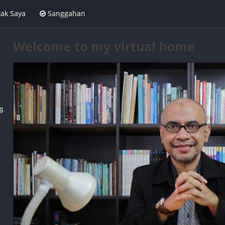
ak Saya
Sanggahan
Welcome to my virtual home
g.