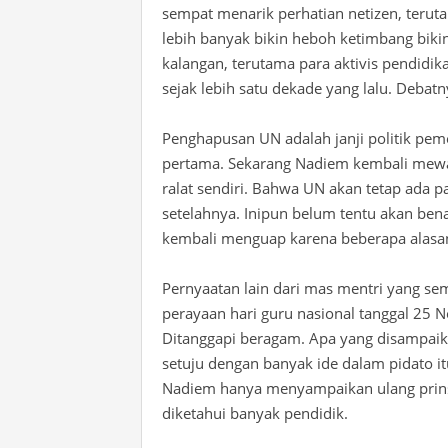
sempat menarik perhatian netizen, teru
lebih banyak bikin heboh ketimbang bikin
kalangan, terutama para aktivis pendidi
sejak lebih satu dekade yang lalu.
Debatn
Penghapusan UN adalah janji politik pem
pertama.
Sekarang
Nadiem
kembali
mewa
ralat
sendiri
. Bahwa UN akan tetap ada p
setelahnya. Inipun belum tentu akan benar
kembali menguap karena beberapa alasa
Pernyaatan lain dari mas mentri yang semp
perayaan hari guru nasional tanggal 25 
Ditanggapi
beragam
. Apa yang disampai
setuju dengan banyak ide dalam pidato i
Nadiem hanya menyampaikan ulang prins
diketahui banyak pendidik.