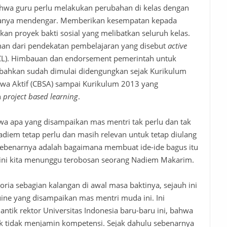
hwa guru perlu melakukan perubahan di kelas dengan
 hanya mendengar. Memberikan kesempatan kepada
an proyek bakti sosial yang melibatkan seluruh kelas.
an dari pendekatan pembelajaran yang
disebut
active
CL). Himbauan dan endorsement pemerintah untuk
i bahkan sudah dimulai didengungkan sejak Kurikulum
swa Aktif (CBSA) sampai Kurikulum 2013 yang
n
project based learning
.
wa apa yang disampaikan mas mentri tak perlu dan tak
iem tetap perlu dan masih relevan untuk tetap diulang
g sebenarnya adalah bagaimana membuat ide-ide bagus itu
i sini kita menunggu terobosan seorang Nadiem Makarim.
ia sebagian kalangan di awal masa baktinya, sejauh ini
ine yang disampaikan mas mentri muda ini. Ini
ntik rektor Universitas Indonesia baru-baru ini, bahwa
k tidak menjamin kompetensi. Sejak dahulu sebenarnya