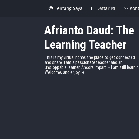
Tentang Saya
Daftar Isi
Kont
Afrianto Daud: The
Learning Teacher
This is my virtual home; the place to get connected
and share. I am a passionate teacher and an
unstoppable learner. Ancora Imparo ~ I am still learnin
Welcome, and enjoy :-)