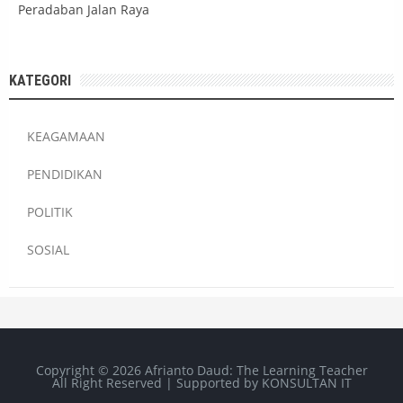
Peradaban Jalan Raya
KATEGORI
KEAGAMAAN
PENDIDIKAN
POLITIK
SOSIAL
Copyright ©
2026
Afrianto Daud: The Learning Teacher
All Right Reserved | Supported by
KONSULTAN IT