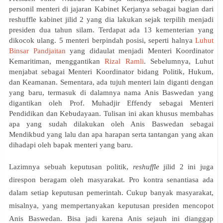
personil menteri di jajaran Kabinet Kerjanya sebagai bagian dari
reshuffle kabinet jilid 2 yang dia lakukan sejak terpilih menjadi
presiden dua tahun silam. Terdapat ada 13 kementerian yang
dikocok ulang. 5 menteri berpindah posisi, seperti halnya
Luhut
Binsar Pandjaitan
yang
didaulat menjadi Menteri Koordinator
Kemaritiman, menggantikan
Rizal Ramli
. Sebelumnya, Luhut
menjabat sebagai Menteri Koordinator bidang Politik, Hukum,
dan Keamanan
. Sementara, ada tujuh menteri lain diganti dengan
yang baru, termasuk di dalamnya nama Anis Baswedan yang
digantikan oleh Prof. Muhadjir Effendy sebagai Menteri
Pendidikan dan Kebudayaan. Tulisan ini akan khusus membahas
apa yang sudah dilakukan oleh Anis Baswedan sebagai
Mendikbud yang lalu dan apa harapan serta tantangan yang akan
dihadapi oleh bapak menteri yang baru.
Lazimnya sebuah keputusan politik,
reshuffle
jilid 2 ini juga
direspon beragam oleh masyarakat. Pro kontra senantiasa ada
dalam setiap keputusan pemerintah. Cukup banyak masyarakat,
misalnya, yang mempertanyakan keputusan presiden mencopot
Anis Baswedan. Bisa jadi karena Anis sejauh ini dianggap