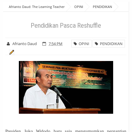
Afrianto Daud: The Learning Teacher
OPINI
PENDIDIKAN
Pendidikan Pasca Reshuffle
Pendidikan Pasca Reshuffle
Afrianto Daud
7:54 PM
OPINI
PENDIDIKAN
Presiden Joko Widodo baru saja mengumumkan pergantian